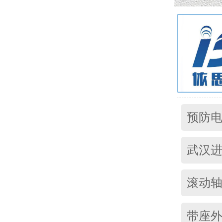
预防
武汉进口
滚动
带座