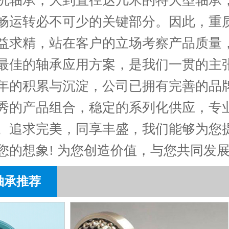
畅运转必不可少的关键部分。因此，重
益求精，站在客户的立场考察产品质量
最佳的轴承应用方案，是我们一贯的主张
年的积累与沉淀，公司已拥有完善的品
秀的产品组合，稳定的系列化供应，专
。追求完美，同享丰盛，我们能够为您
您的想象! 为您创造价值，与您共同发
轴承推荐