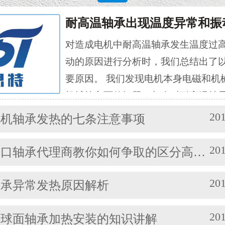
对造成电机中耐高温轴承发生温度过
动的原因进行分析时，我们总结出了
要原因。 我们发现电机本身电磁和机
机械等方面的问题，都会对耐高温轴
振动产生影响。其中造成温度过高的
201
电机轴承发热的七条注意事项
有： (1)油脂过多或缺油；(2)轴颈与
松；(3)轴承与轴套配合过松；(4)润
201
轴承代理商教你如何争取的区分高速轴承和低速轴承
(5)润滑油脂牌号不合适；(6)电机振
损坏等。 另外，造成耐高温轴承出现异常
201
轴承异常发热原因解析
201
外球面轴承加热安装的知识讲解