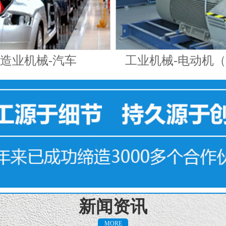
造业机械-汽车
工业机械-电动机
新闻资讯
MORE