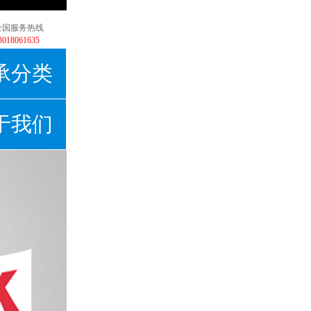
全国服务热线
3018061635
承分类
于我们