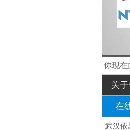
你现在
关于
在
武汉依