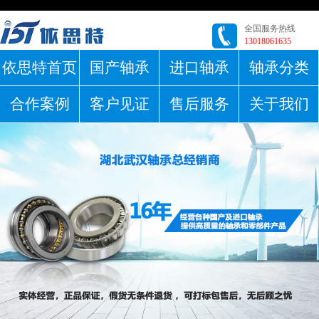
全国服务热线
13018061635
依思特首页
国产轴承
进口轴承
轴承分类
合作案例
客户见证
售后服务
关于我们