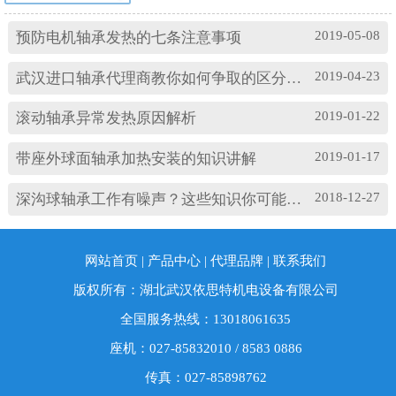
机械等方面的问题，都会对耐高温轴承的温度及
振动产生影响。其中造成温度过高的原因主要
2019-05-08
预防电机轴承发热的七条注意事项
有： (1)油脂过多或缺油；(2)轴颈与轴承配合过
松；(3)轴承与轴套配合过松；(4)润滑油有杂质；
2019-04-23
武汉进口轴承代理商教你如何争取的区分高速轴承和低速轴承
(5)润滑油脂牌号不合适；(6)电机振动过大或轴承
损坏等。 另外，造成耐高温轴承出现异常振...
2019-01-22
滚动轴承异常发热原因解析
2019-01-17
带座外球面轴承加热安装的知识讲解
2018-12-27
深沟球轴承工作有噪声？这些知识你可能忽略了
网站首页
|
产品中心
|
代理品牌
|
联系我们
版权所有：湖北武汉依思特机电设备有限公司
全国服务热线：13018061635
座机：027-85832010 / 8583 0886
传真：027-85898762