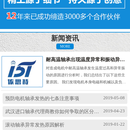
新闻资讯
MORE
耐高温轴承出现温度异常和振动异常的原因有哪些？
对造成电机中耐高温轴承发生温度过高和异常振
动的原因进行分析时，我们总结出了以下这些主
要原因。 我们发现电机本身电磁和机械以及负载
机械等方面的问题，都会对耐高温轴承的温度及
振动产生影响。其中造成温度过高的原因主要
2019-05-08
预防电机轴承发热的七条注意事项
有： (1)油脂过多或缺油；(2)轴颈与轴承配合过
松；(3)轴承与轴套配合过松；(4)润滑油有杂质；
2019-04-23
武汉进口轴承代理商教你如何争取的区分高速轴承和低速轴承
(5)润滑油脂牌号不合适；(6)电机振动过大或轴承
损坏等。 另外，造成耐高温轴承出现异常振...
2019-01-22
滚动轴承异常发热原因解析