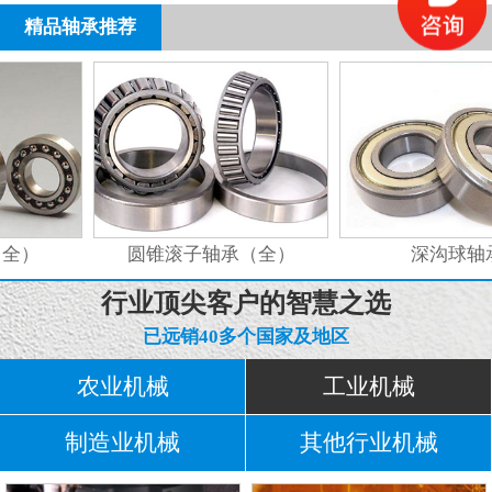
精品轴承推荐
全）
圆锥滚子轴承（全）
深沟球轴
行业顶尖客户的智慧之选
已远销40多个国家及地区
农业机械
工业机械
制造业机械
其他行业机械