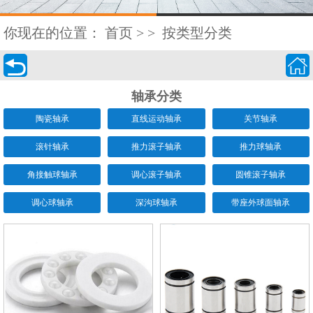
你现在的位置：
首页
>
>
按类型分类


轴承分类
陶瓷轴承
直线运动轴承
关节轴承
滚针轴承
推力滚子轴承
推力球轴承
角接触球轴承
调心滚子轴承
圆锥滚子轴承
调心球轴承
深沟球轴承
带座外球面轴承