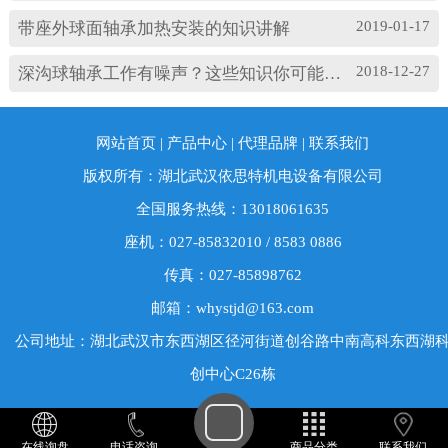
2019-01-17
带座外球面轴承加热安装的知识讲解
2018-12-27
深沟球轴承工作有噪声？这些知识你可能忽略了
网站首页
|
产品中心
|
代理品牌
|
联系我们
版权所有：湖北武汉依思特机电设备有限公司
全国服务热线：13018061635
座机：027-85832010 / 8583 0886
传真：027-85898762
邮箱：whystjd@163.com
公司地址：湖北武汉市东西湖区径河街道创谷路中南高科东西湖
创中心C26栋
在线询盘
电话咨询
商品分类
联系我们