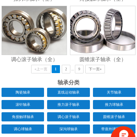
调心滚子轴承（全）
圆锥滚子轴承（全）
«上一页
1
2
...
9
下一页»
轴承分类
陶瓷轴承
直线运动轴承
关节轴承
滚针轴承
推力滚子轴承
推力球轴承
角接触球轴承
调心滚子轴承
圆锥滚子轴承
调心球轴承
深沟球轴承
带座外球面轴承