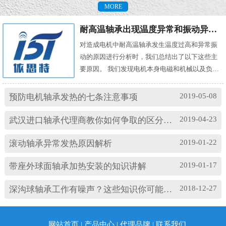
MORE
耐高温轴承出现温度异常和振动异常的原因有哪些？
对造成电机中耐高温轴承发生温度过高和异常振
动的原因进行分析时，我们总结出了以下这些主
要原因。 我们发现电机本身电磁和机械以及负载
机械等方面的问题，都会对耐高温轴承的温度及
振动产生影响。其中造成温度过高的原因主要
2019-05-08
预防电机轴承发热的七条注意事项
有： (1)油脂过多或缺油；(2)轴颈与轴承配合过
松；(3)轴承与轴套配合过松；(4)润滑油有杂质；
2019-04-23
武汉进口轴承代理商教你如何争取的区分高速轴承和低速轴承
(5)润滑油脂牌号不合适；(6)电机振动过大或轴承
损坏等。 另外，造成耐高温轴承出现异常振...
2019-01-22
滚动轴承异常发热原因解析
2019-01-17
带座外球面轴承加热安装的知识讲解
2018-12-27
深沟球轴承工作有噪声？这些知识你可能忽略了
网站首页
|
产品中心
|
代理品牌
|
联系我们