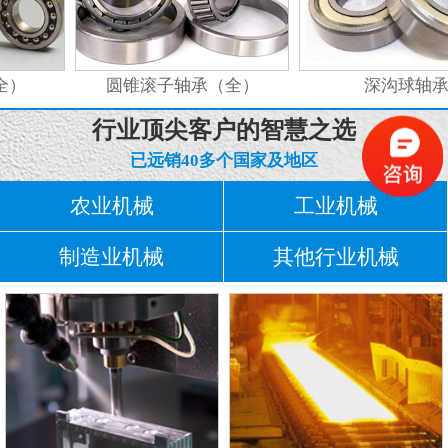
）
圆锥滚子轴承（全）
深沟球轴承
行业顶尖客户的智慧之选
已远销40多个国家及地区
农业机械
工业机械
制造业机械
其他行业机械