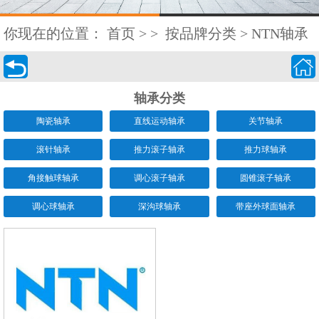
你现在的位置：
首页
>
>
按品牌分类
>
NTN轴承


轴承分类
陶瓷轴承
直线运动轴承
关节轴承
滚针轴承
推力滚子轴承
推力球轴承
角接触球轴承
调心滚子轴承
圆锥滚子轴承
调心球轴承
深沟球轴承
带座外球面轴承