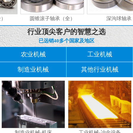
）
圆锥滚子轴承（全）
深沟球轴承
行业顶尖客户的智慧之选
已远销40多个国家及地区
农业机械
工业机械
制造业机械
其他行业机械
制造业机械-机床
工业机械-冶金设备