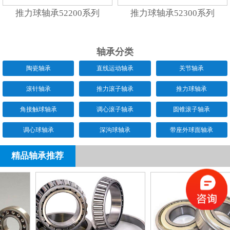
推力球轴承52200系列
推力球轴承52300系列
轴承分类
陶瓷轴承
直线运动轴承
关节轴承
滚针轴承
推力滚子轴承
推力球轴承
角接触球轴承
调心滚子轴承
圆锥滚子轴承
调心球轴承
深沟球轴承
带座外球面轴承
精品轴承推荐