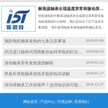
耐高温轴承出现温度异常和振动异常的原因有哪些？
对造成电机中耐高温轴承发生温度过高和异常振
动的原因进行分析时，我们总结出了以下这些主
要原因。 我们发现电机本身电磁和机械以及负载
机械等方面的问题，都会对耐高温轴承的温度及
振动产生影响。其中造成温度过高的原因主要
2019-05-08
预防电机轴承发热的七条注意事项
有： (1)油脂过多或缺油；(2)轴颈与轴承配合过
松；(3)轴承与轴套配合过松；(4)润滑油有杂质；
2019-04-23
武汉进口轴承代理商教你如何争取的区分高速轴承和低速轴承
(5)润滑油脂牌号不合适；(6)电机振动过大或轴承
损坏等。 另外，造成耐高温轴承出现异常振...
2019-01-22
滚动轴承异常发热原因解析
2019-01-17
带座外球面轴承加热安装的知识讲解
2018-12-27
深沟球轴承工作有噪声？这些知识你可能忽略了
网站首页
|
产品中心
|
代理品牌
|
联系我们