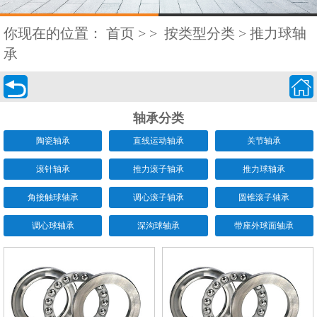
你现在的位置：
首页
>
>
按类型分类
>
推力球轴
承


轴承分类
陶瓷轴承
直线运动轴承
关节轴承
滚针轴承
推力滚子轴承
推力球轴承
角接触球轴承
调心滚子轴承
圆锥滚子轴承
调心球轴承
深沟球轴承
带座外球面轴承