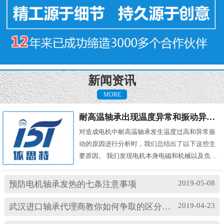
新闻资讯
MORE
耐高温轴承出现温度异常和振动异常的原因有哪些？
对造成电机中耐高温轴承发生温度过高和异常振
动的原因进行分析时，我们总结出了以下这些主
要原因。 我们发现电机本身电磁和机械以及负载
机械等方面的问题，都会对耐高温轴承的温度及
振动产生影响。其中造成温度过高的原因主要
2019-05-08
预防电机轴承发热的七条注意事项
有： (1)油脂过多或缺油；(2)轴颈与轴承配合过
松；(3)轴承与轴套配合过松；(4)润滑油有杂质；
2019-04-23
武汉进口轴承代理商教你如何争取的区分高速轴承和低速轴承
(5)润滑油脂牌号不合适；(6)电机振动过大或轴承