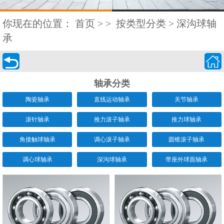
你现在的位置：
首页
>
>
按类型分类
>
深沟球轴
承


轴承分类
陶瓷轴承
直线运动轴承
关节轴承
滚针轴承
推力滚子轴承
推力球轴承
角接触球轴承
调心滚子轴承
圆锥滚子轴承
调心球轴承
深沟球轴承
带座外球面轴承