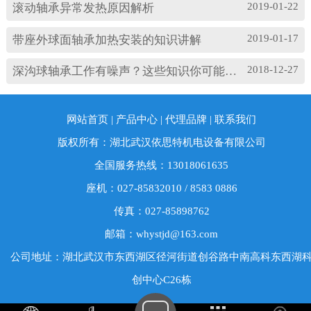
损坏等。 另外，造成耐高温轴承出现异常振...
2019-01-22
滚动轴承异常发热原因解析
2019-01-17
带座外球面轴承加热安装的知识讲解
2018-12-27
深沟球轴承工作有噪声？这些知识你可能忽略了
网站首页
|
产品中心
|
代理品牌
|
联系我们
版权所有：湖北武汉依思特机电设备有限公司
全国服务热线：13018061635
座机：027-85832010 / 8583 0886
传真：027-85898762
邮箱：whystjd@163.com
公司地址：湖北武汉市东西湖区径河街道创谷路中南高科东西湖
创中心C26栋