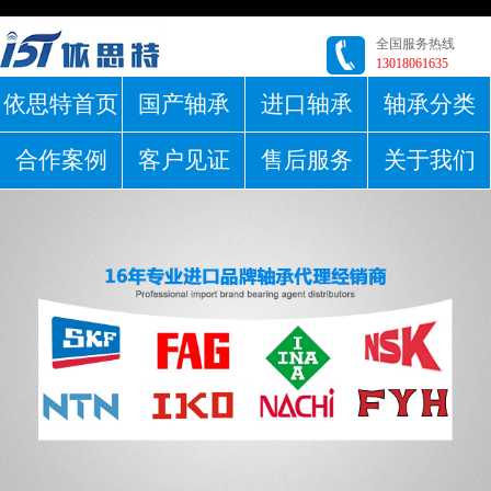
全国服务热线
13018061635
依思特首页
国产轴承
进口轴承
轴承分类
合作案例
客户见证
售后服务
关于我们