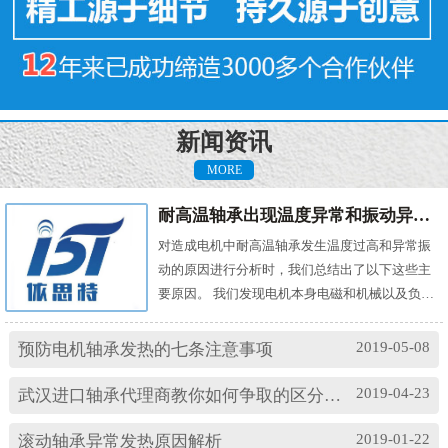
新闻资讯
MORE
耐高温轴承出现温度异常和振动异常的原因有哪些？
对造成电机中耐高温轴承发生温度过高和异常振
动的原因进行分析时，我们总结出了以下这些主
要原因。 我们发现电机本身电磁和机械以及负载
机械等方面的问题，都会对耐高温轴承的温度及
振动产生影响。其中造成温度过高的原因主要
2019-05-08
预防电机轴承发热的七条注意事项
有： (1)油脂过多或缺油；(2)轴颈与轴承配合过
松；(3)轴承与轴套配合过松；(4)润滑油有杂质；
2019-04-23
武汉进口轴承代理商教你如何争取的区分高速轴承和低速轴承
(5)润滑油脂牌号不合适；(6)电机振动过大或轴承
损坏等。 另外，造成耐高温轴承出现异常振...
2019-01-22
滚动轴承异常发热原因解析