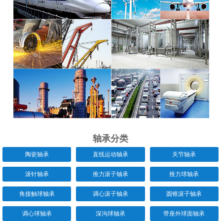
轴承分类
陶瓷轴承
直线运动轴承
关节轴承
滚针轴承
推力滚子轴承
推力球轴承
角接触球轴承
调心滚子轴承
圆锥滚子轴承
调心球轴承
深沟球轴承
带座外球面轴承