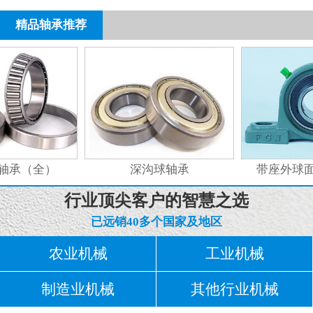
精品轴承推荐
承（全）
深沟球轴承
带座外球面
行业顶尖客户的智慧之选
已远销40多个国家及地区
农业机械
工业机械
制造业机械
其他行业机械