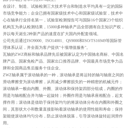
在设计、制造、试验检测三大技术平台和制造水平均具有一定的国际
市场竞争能力；企业已拥有国家级技术中心和国家级试验室，技术中
心在轴承行业排名第一，试验室检测报告可与国际16个国家23个组织
机构互为承认检测结果，15000多种轴承产品全部拥有自主知识产权，
并以每天诞生2种新产品的速度在扩大国内外配套领域。
公司先后通过ISO9000、ISO14001、QS9000和ISO/TS16949等国际管
理体系认证，并全面为客户提供“十项增值服务”。
瓦轴的ZWZ商标和轴承品牌先后被国家认定为中国驰名商标、中国名
牌产品、国家免检产品、国家出口推荐品牌、中国最具市场竞争力品
牌和全国商品售后服务十佳企业。
ZWZ轴承属于滚动轴承的一种，滚动轴承是将运转的轴与轴座之间的
滑动摩擦变为滚动摩擦，从而减少摩擦损失的一种精密的机械元件；
滚动轴承一般由内圈、外圈、滚动体和保持架四部分组成，内圈的作
用是与轴相配合并与轴一起旋转；外圈作用是与轴承座相配合，起支
撑作用；滚动体是借助于保持架均匀的将滚动体分布在内圈和外圈之
间，其形状大小和数量直接影响着滚动轴承的使用性能和寿命；保持
架能使滚动体均匀分布，防止滚动体脱落，引导滚动体旋转起润滑作
用。