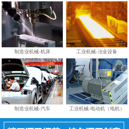
制造业机械-机床
工业机械-冶金设备
制造业机械-汽车
工业机械-电动机（电机）