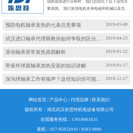
动的原因进行分析时，我们总结出了以下这些主
要原因。 我们发现电机本身电磁和机械以及负载
机械等方面的问题，都会对耐高温轴承的温度及
振动产生影响。其中造成温度过高的原因主要
2019-05-08
预防电机轴承发热的七条注意事项
有： (1)油脂过多或缺油；(2)轴颈与轴承配合过
松；(3)轴承与轴套配合过松；(4)润滑油有杂质；
2019-04-23
武汉进口轴承代理商教你如何争取的区分高速轴承和低速轴承
(5)润滑油脂牌号不合适；(6)电机振动过大或轴承
损坏等。 另外，造成耐高温轴承出现异常振...
2019-01-22
滚动轴承异常发热原因解析
2019-01-17
带座外球面轴承加热安装的知识讲解
2018-12-27
深沟球轴承工作有噪声？这些知识你可能忽略了
网站首页
|
产品中心
|
代理品牌
|
联系我们
版权所有：湖北武汉依思特机电设备有限公司
全国服务热线：13018061635
座机：027-85832010 / 8583 0886