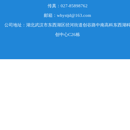
传真：027-85898762
邮箱：whystjd@163.com
公司地址：湖北武汉市东西湖区径河街道创谷路中南高科东西湖
创中心C26栋