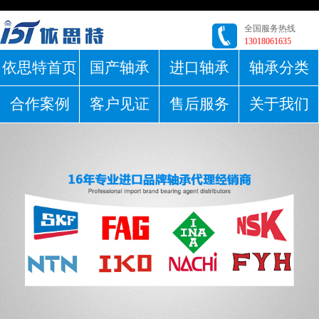
全国服务热线
13018061635
依思特首页
国产轴承
进口轴承
轴承分类
合作案例
客户见证
售后服务
关于我们