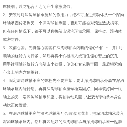
腐蚀剂，以防配合面之间产生摩擦腐蚀。
2、安装时对深沟球轴承施加的作用力，绝不可通过滚动体从一个深沟
球轴承圈传递到另一个深沟球轴承圈，否则可能会对滚道造成损坏。
但在任何情况下，都不可以直接敲击深沟球轴承圈、保持架、滚动体
或密封件。
3、装偏心套。先将偏心套套在深沟球轴承内套的偏心台阶上，并用手
顺轴的旋转方向拧紧，然后再将小铁棍插入或顶住偏心套上的沉孔，
用手锤顺轴的旋转方向敲击小铁棍，使偏心套安装牢固，最后锁紧偏
心套上的内六角螺钉。
4、固定深沟球轴承座的螺栓先不要拧紧，要让深沟球轴承外套在深沟
球轴承座内能转动。再将深沟球轴承座螺栓紧固好。同样装好同一根
轴上的另一端深沟球轴承和座，将轴转动几圈，让深沟球轴承本身自
动找正位置后。
5、在深沟球轴承座与深沟球轴承配合面涂润滑油，把深沟球轴承装入
深沟球轴承座内。然后将装配好的深沟球轴承与深沟球轴承座一起套