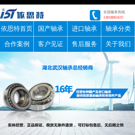
全国服务热线
13018061635
依思特首页
国产轴承
进口轴承
轴承分类
合作案例
客户见证
售后服务
关于我们