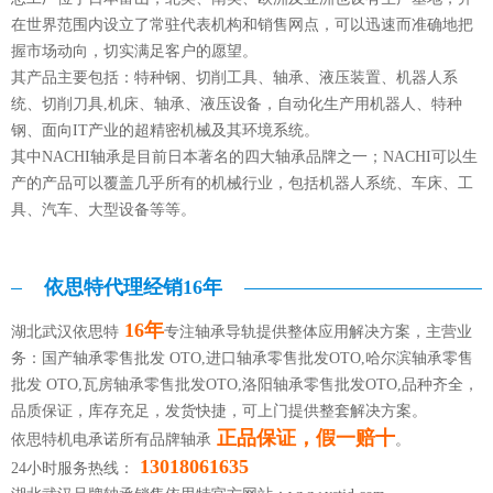
在世界范围内设立了常驻代表机构和销售网点，可以迅速而准确地把
握市场动向，切实满足客户的愿望。
其产品主要包括：特种钢、切削工具、轴承、液压装置、机器人系
统、切削刀具,机床、轴承、液压设备，自动化生产用机器人、特种
钢、面向IT产业的超精密机械及其环境系统。
其中NACHI轴承是目前日本著名的四大轴承品牌之一；NACHI可以生
产的产品可以覆盖几乎所有的机械行业，包括机器人系统、车床、工
具、汽车、大型设备等等。
依思特代理经销16年
16年
湖北武汉依思特
专注轴承导轨提供整体应用解决方案，主营业
务：国产轴承零售批发 OTO,进口轴承零售批发OTO,哈尔滨轴承零售
批发 OTO,瓦房轴承零售批发OTO,洛阳轴承零售批发OTO,品种齐全，
品质保证，库存充足，发货快捷，可上门提供整套解决方案。
正品保证，假一赔十
依思特机电承诺所有品牌轴承
。
13018061635
24小时服务热线：