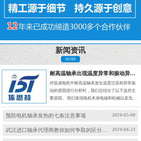
新闻资讯
MORE
耐高温轴承出现温度异常和振动异常的原因有哪些？
对造成电机中耐高温轴承发生温度过高和异常振
动的原因进行分析时，我们总结出了以下这些主
要原因。 我们发现电机本身电磁和机械以及负载
机械等方面的问题，都会对耐高温轴承的温度及
振动产生影响。其中造成温度过高的原因主要
2019-05-08
预防电机轴承发热的七条注意事项
有： (1)油脂过多或缺油；(2)轴颈与轴承配合过
松；(3)轴承与轴套配合过松；(4)润滑油有杂质；
2019-04-23
武汉进口轴承代理商教你如何争取的区分高速轴承和低速轴承
(5)润滑油脂牌号不合适；(6)电机振动过大或轴承