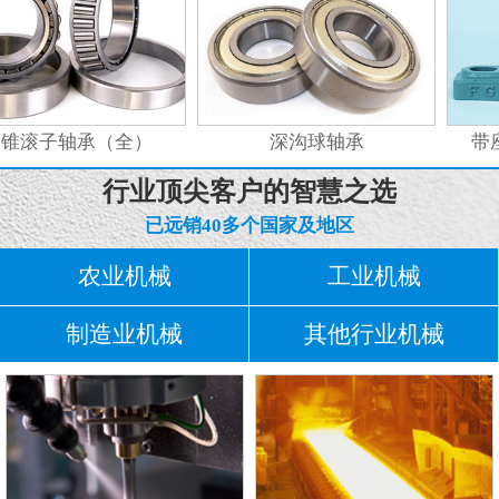
锥滚子轴承（全）
深沟球轴承
带座
行业顶尖客户的智慧之选
已远销40多个国家及地区
农业机械
工业机械
制造业机械
其他行业机械