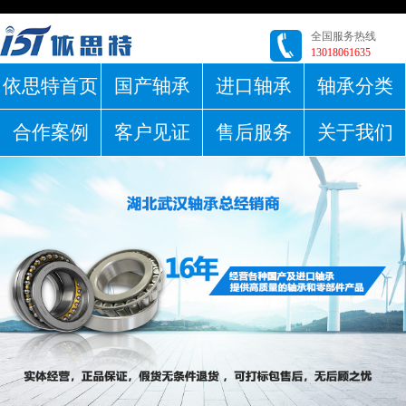
全国服务热线
13018061635
依思特首页
国产轴承
进口轴承
轴承分类
合作案例
客户见证
售后服务
关于我们