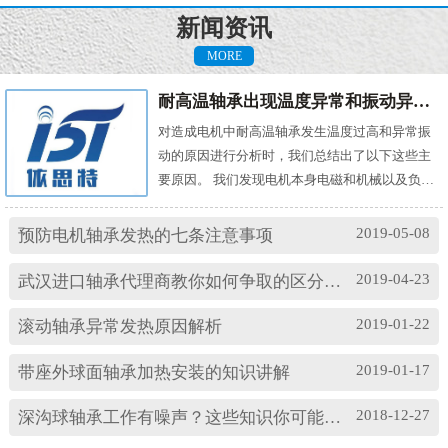
新闻资讯
MORE
耐高温轴承出现温度异常和振动异常的原因有哪些？
对造成电机中耐高温轴承发生温度过高和异常振
动的原因进行分析时，我们总结出了以下这些主
要原因。 我们发现电机本身电磁和机械以及负载
机械等方面的问题，都会对耐高温轴承的温度及
振动产生影响。其中造成温度过高的原因主要
2019-05-08
预防电机轴承发热的七条注意事项
有： (1)油脂过多或缺油；(2)轴颈与轴承配合过
松；(3)轴承与轴套配合过松；(4)润滑油有杂质；
2019-04-23
武汉进口轴承代理商教你如何争取的区分高速轴承和低速轴承
(5)润滑油脂牌号不合适；(6)电机振动过大或轴承
损坏等。 另外，造成耐高温轴承出现异常振...
2019-01-22
滚动轴承异常发热原因解析
2019-01-17
带座外球面轴承加热安装的知识讲解
2018-12-27
深沟球轴承工作有噪声？这些知识你可能忽略了