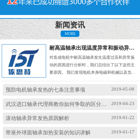
新闻资讯
MORE
耐高温轴承出现温度异常和振动异常的原因有哪些？
对造成电机中耐高温轴承发生温度过高和异常振
动的原因进行分析时，我们总结出了以下这些主
要原因。 我们发现电机本身电磁和机械以及负载
机械等方面的问题，都会对耐高温轴承的温度及
振动产生影响。其中造成温度过高的原因主要
2019-05-08
预防电机轴承发热的七条注意事项
有： (1)油脂过多或缺油；(2)轴颈与轴承配合过
松；(3)轴承与轴套配合过松；(4)润滑油有杂质；
2019-04-23
武汉进口轴承代理商教你如何争取的区分高速轴承和低速轴承
(5)润滑油脂牌号不合适；(6)电机振动过大或轴承
损坏等。 另外，造成耐高温轴承出现异常振...
2019-01-22
滚动轴承异常发热原因解析
2019-01-17
带座外球面轴承加热安装的知识讲解