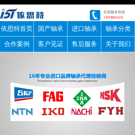
全国服务热线
13018061635
依思特首页
国产轴承
进口轴承
轴承分类
合作案例
客户见证
售后服务
关于我们