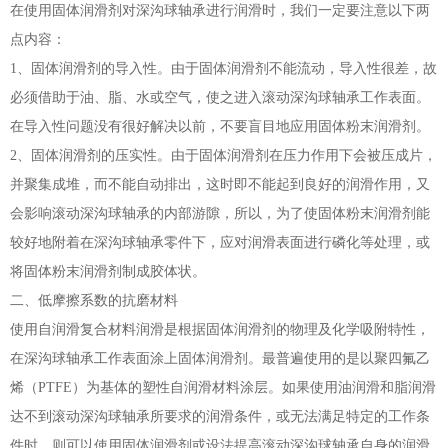
在使用固体润滑剂对深沟球轴承进行润滑时，我们一定要注意以下两
点内容：
1、固体润滑剂的导入性。由于固体润滑剂不能流动，导入性很差，故
必须借助于油、脂、水或空气，使之进入滚动深沟球轴承工作表面。
在导入性问题没有很好解决以前，不要盲目地应用固体粉末润滑剂。
2、固体润滑剂的压实性。由于固体润滑剂在压力作用下会被压成片，
并聚集成堆，而不能自动排出，这时即不能起到良好的润滑作用，又
会影响滚动深沟球轴承的内部游隙，所以，为了使固体粉末润滑剂能
较好地附着在深沟球轴承零件下，应对润滑表面进行磷化等处理，或
将固体粉末润滑剂制成胶体状。
二、低摩擦系数的抗磨材料
使用自润滑复合材料润滑是根据固体润滑剂的物理及化学吸附特性，
在深沟球轴承工作表面涂上固体润滑剂。最普遍使用的是以聚四氟乙
烯（PTFE）为基体的塑性自润滑材料涂层。如果使用油润滑和脂润滑
达不到滚动深沟球轴承所要求的润滑条件，或无法满足特定的工作条
件时，则可以使用固体润滑剂或设法提高滚动深沟球轴承自身的润滑