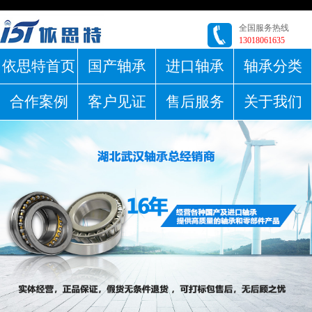
全国服务热线
13018061635
依思特首页
国产轴承
进口轴承
轴承分类
合作案例
客户见证
售后服务
关于我们