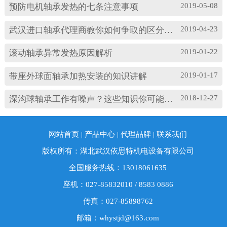
振动产生影响。其中造成温度过高的原因主要
2019-05-08
预防电机轴承发热的七条注意事项
有： (1)油脂过多或缺油；(2)轴颈与轴承配合过
松；(3)轴承与轴套配合过松；(4)润滑油有杂质；
2019-04-23
武汉进口轴承代理商教你如何争取的区分高速轴承和低速轴承
(5)润滑油脂牌号不合适；(6)电机振动过大或轴承
损坏等。 另外，造成耐高温轴承出现异常振...
2019-01-22
滚动轴承异常发热原因解析
2019-01-17
带座外球面轴承加热安装的知识讲解
2018-12-27
深沟球轴承工作有噪声？这些知识你可能忽略了
网站首页
|
产品中心
|
代理品牌
|
联系我们
版权所有：湖北武汉依思特机电设备有限公司
全国服务热线：13018061635
座机：027-85832010 / 8583 0886
传真：027-85898762
邮箱：whystjd@163.com