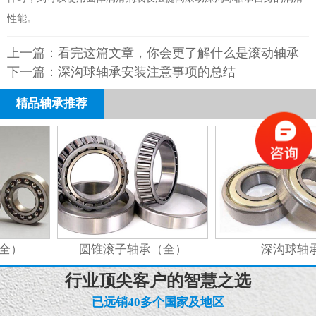
性能。
上一篇：
看完这篇文章，你会更了解什么是滚动轴承
下一篇：
深沟球轴承安装注意事项的总结
精品轴承推荐
全）
圆锥滚子轴承（全）
深沟球轴承
行业顶尖客户的智慧之选
已远销40多个国家及地区