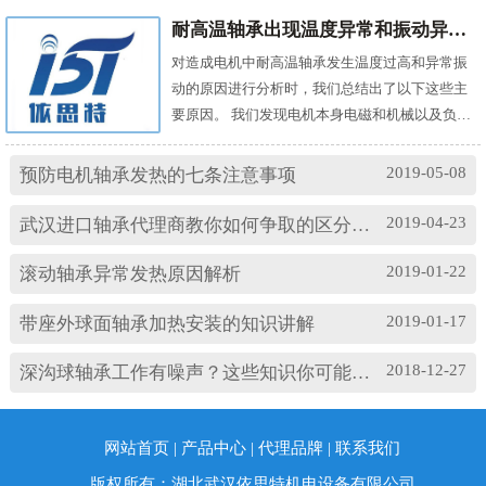
耐高温轴承出现温度异常和振动异常的原因有哪些？
对造成电机中耐高温轴承发生温度过高和异常振
动的原因进行分析时，我们总结出了以下这些主
要原因。 我们发现电机本身电磁和机械以及负载
机械等方面的问题，都会对耐高温轴承的温度及
振动产生影响。其中造成温度过高的原因主要
2019-05-08
预防电机轴承发热的七条注意事项
有： (1)油脂过多或缺油；(2)轴颈与轴承配合过
松；(3)轴承与轴套配合过松；(4)润滑油有杂质；
2019-04-23
武汉进口轴承代理商教你如何争取的区分高速轴承和低速轴承
(5)润滑油脂牌号不合适；(6)电机振动过大或轴承
损坏等。 另外，造成耐高温轴承出现异常振...
2019-01-22
滚动轴承异常发热原因解析
2019-01-17
带座外球面轴承加热安装的知识讲解
2018-12-27
深沟球轴承工作有噪声？这些知识你可能忽略了
网站首页
|
产品中心
|
代理品牌
|
联系我们
版权所有：湖北武汉依思特机电设备有限公司