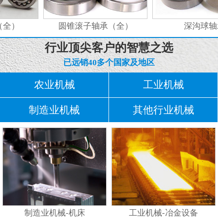
全）
圆锥滚子轴承（全）
深沟球轴
行业顶尖客户的智慧之选
已远销40多个国家及地区
农业机械
工业机械
制造业机械
其他行业机械
制造业机械-机床
工业机械-冶金设备