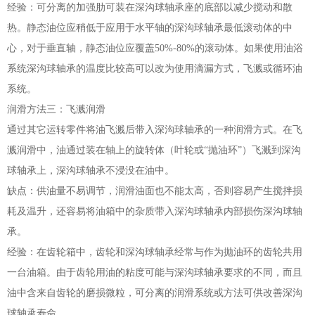
经验：可分离的加强肋可装在深沟球轴承座的底部以减少搅动和散
热。静态油位应稍低于应用于水平轴的深沟球轴承最低滚动体的中
心，对于垂直轴，静态油位应覆盖50%-80%的滚动体。如果使用油浴
系统深沟球轴承的温度比较高可以改为使用滴漏方式，飞溅或循环油
系统。
润滑方法三：飞溅润滑
通过其它运转零件将油飞溅后带入深沟球轴承的一种润滑方式。在飞
溅润滑中，油通过装在轴上的旋转体（叶轮或“抛油环”）飞溅到深沟
球轴承上，深沟球轴承不浸没在油中。
缺点：供油量不易调节，润滑油面也不能太高，否则容易产生搅拌损
耗及温升，还容易将油箱中的杂质带入深沟球轴承内部损伤深沟球轴
承。
经验：在齿轮箱中，齿轮和深沟球轴承经常与作为抛油环的齿轮共用
一台油箱。由于齿轮用油的粘度可能与深沟球轴承要求的不同，而且
油中含来自齿轮的磨损微粒，可分离的润滑系统或方法可供改善深沟
球轴承寿命。