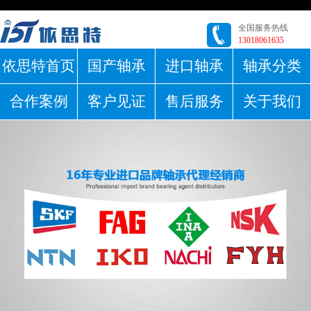
全国服务热线
13018061635
依思特首页
国产轴承
进口轴承
轴承分类
合作案例
客户见证
售后服务
关于我们