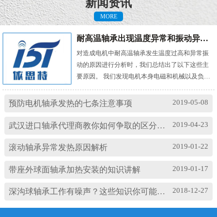
新闻资讯
MORE
耐高温轴承出现温度异常和振动异常的原因有哪些？
对造成电机中耐高温轴承发生温度过高和异常振
动的原因进行分析时，我们总结出了以下这些主
要原因。 我们发现电机本身电磁和机械以及负载
机械等方面的问题，都会对耐高温轴承的温度及
振动产生影响。其中造成温度过高的原因主要
2019-05-08
预防电机轴承发热的七条注意事项
有： (1)油脂过多或缺油；(2)轴颈与轴承配合过
松；(3)轴承与轴套配合过松；(4)润滑油有杂质；
2019-04-23
武汉进口轴承代理商教你如何争取的区分高速轴承和低速轴承
(5)润滑油脂牌号不合适；(6)电机振动过大或轴承
损坏等。 另外，造成耐高温轴承出现异常振...
2019-01-22
滚动轴承异常发热原因解析
2019-01-17
带座外球面轴承加热安装的知识讲解
2018-12-27
深沟球轴承工作有噪声？这些知识你可能忽略了