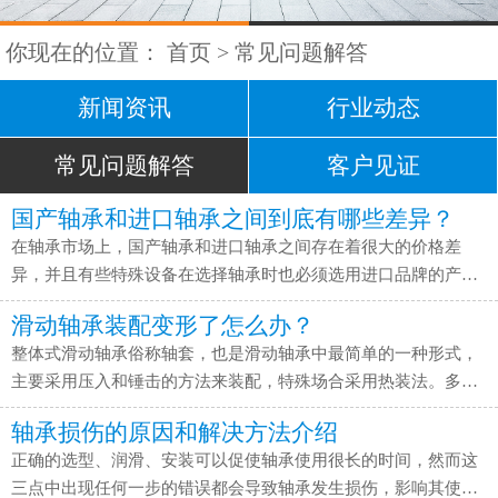
你现在的位置：
首页
>
常见问题解答
新闻资讯
行业动态
常见问题解答
客户见证
国产轴承和进口轴承之间到底有哪些差异？
在轴承市场上，国产轴承和进口轴承之间存在着很大的价格差
异，并且有些特殊设备在选择轴承时也必须选用进口品牌的产
品，是什么导致国产轴承和进口轴承存在如此差异的呢？它们之
滑动轴承装配变形了怎么办？
间到底存在着哪些不同之处呢？今天依思特轴承的张经理就来跟
整体式滑动轴承俗称轴套，也是滑动轴承中最简单的一种形式，
大家详细说说两者的差异。 差异一：国产轴承和进口轴承之间的
主要采用压入和锤击的方法来装配，特殊场合采用热装法。多数
精度差异 近些年，国内轴承生产厂家的技术实力已经在逐步接近
轴套是用铜或铸铁制成，装配时应细心，可用木锤或锤子垫木块
国外大厂家的实力，但实际的技术差异依然存在。目前国外已经
轴承损伤的原因和解决方法介绍
击打的方法装配，过盈尺寸公差较大时则用压力机压入。无论敲
开始研究...
正确的选型、润滑、安装可以促使轴承使用很长的时间，然而这
入或压入都必须防止倾斜，装配后，油槽和油孔应处在所要求的
三点中出现任何一步的错误都会导致轴承发生损伤，影响其使
位置。 这里我要跟大家介绍滑动轴承在装配失误时出现变形的原