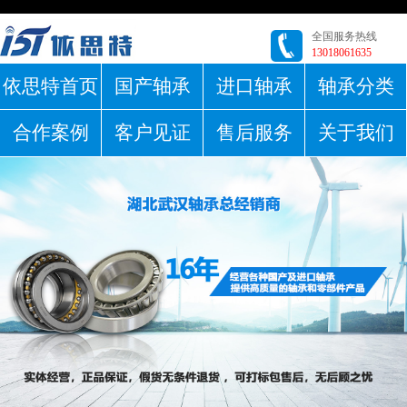
全国服务热线
13018061635
依思特首页
国产轴承
进口轴承
轴承分类
合作案例
客户见证
售后服务
关于我们