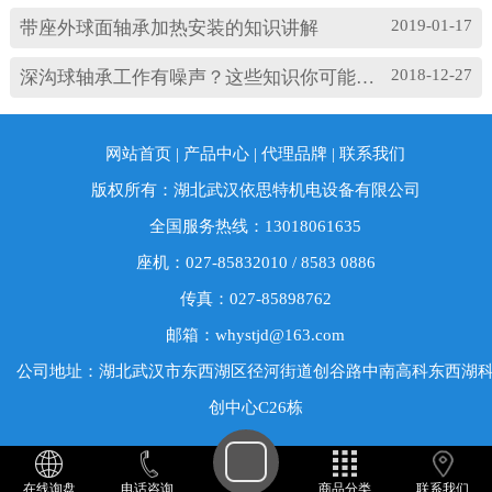
2019-01-17
带座外球面轴承加热安装的知识讲解
2018-12-27
深沟球轴承工作有噪声？这些知识你可能忽略了
网站首页
|
产品中心
|
代理品牌
|
联系我们
版权所有：湖北武汉依思特机电设备有限公司
全国服务热线：13018061635
座机：027-85832010 / 8583 0886
传真：027-85898762
邮箱：whystjd@163.com
公司地址：湖北武汉市东西湖区径河街道创谷路中南高科东西湖
创中心C26栋
在线询盘
电话咨询
商品分类
联系我们