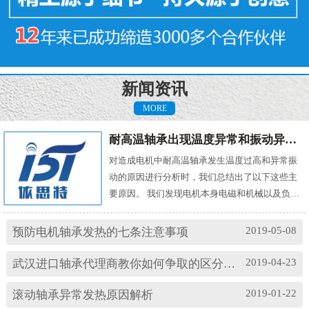
新闻资讯
MORE
耐高温轴承出现温度异常和振动异常的原因有哪些？
对造成电机中耐高温轴承发生温度过高和异常振
动的原因进行分析时，我们总结出了以下这些主
要原因。 我们发现电机本身电磁和机械以及负载
机械等方面的问题，都会对耐高温轴承的温度及
振动产生影响。其中造成温度过高的原因主要
2019-05-08
预防电机轴承发热的七条注意事项
有： (1)油脂过多或缺油；(2)轴颈与轴承配合过
松；(3)轴承与轴套配合过松；(4)润滑油有杂质；
2019-04-23
武汉进口轴承代理商教你如何争取的区分高速轴承和低速轴承
(5)润滑油脂牌号不合适；(6)电机振动过大或轴承
损坏等。 另外，造成耐高温轴承出现异常振...
2019-01-22
滚动轴承异常发热原因解析