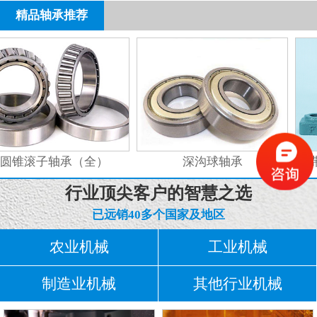
要知道哪些原因会导致这种情况发生，这里小编跟大家总结了四
精品轴承推荐
种导致其异常升温的原因，它们分别是：原因一：润滑处理不当
润滑处理是深沟球轴承正常工作非常关键和基础的操作，但如果
润滑处理不...
圆锥滚子轴承（全）
深沟球轴承
带
行业顶尖客户的智慧之选
已远销40多个国家及地区
农业机械
工业机械
制造业机械
其他行业机械