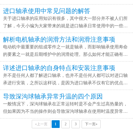
用。因此了解轴承，掌握造成其损伤的原因是非常有必要的，只
因和解决方法，希望大家能够认真将下面的内容看完。 轴承变形
进口轴承使用中常见问题的解答
有这样才能避免损伤的情况发生。下面我总结出了轴承使用中常
是装...
关于进口轴承的应用知识有很多，其中很大一部分并不被人们所
见的一些故障类型，以及解决的方法。 轴承损伤的图片及描述以
了解，今天小编为大家带来的就是进口轴承日常使用中的一些常
上故障的具体表现现象和解决措施介绍： 项目 现象 原因 措施 剥
见问题的解答，希望这篇文章能够为大家解决一些关于进口轴承
离 运转面剥离 剥离后呈明显凸凹状 • 负荷过大使用不当...
解析电机轴承的润滑方法和润滑注意事项
的使用问题。 一、进口轴承公制与英制的区别 米制也称公制!单
电动机中最重要的组成零件之一就是轴承，而影响轴承使用寿命
位有mm、cm、m，英制进口轴承以英制单位表示进口轴承的外
的要素之一就是后期维护中的润滑处理。那么如何才能正确有效
型尺寸、公差，适用于英制尺寸的装置。英制进口轴承适用于各
的给电机轴承进行润滑处理呢？下面几点内容大家一定认真看
种英制尺寸的工业机器、小型回转机器等。1英寸＝2.54厘米...
详述进口轴承的自身特点和安装注意事项
完。一、润滑步骤1、打开注油嘴，确认注油嘴干净，用手动油枪
并不是任何人都了解进口轴承，也并不是任何人都可以对进口轴
或者气压油枪接入注油嘴，按注油标牌上的时间，油脂牌号，加
承进行安装，之所以这样说，是因为进口轴承不仅有它的优点，
油量打入油脂。2、如果没有办法控制加油量，加油时可打开排油
同时也存在着它的不足之处，而人们对它的了解往往都只停留在
口，加完油后让电动机运行20-30分钟，让多余的油脂自行排
导致深沟球轴承异常升温的四个原因
好的那一面，而这就导致了进口轴承使用的错误和安装错误，最
出，...
一般情况下，深沟球轴承在正常运转时是不会产生过高热量的，
终影响到正常的生产和加工。 那么进口轴承有着怎样的不足之处
但如果因为不当的操作则会导致深沟球轴承在使用时温度异常
呢？它的安装又需要注意哪些地方呢？关于这两个问题，今天小
高，造成深沟球轴承过早损坏。那么如何避免深沟球轴承出现异
编就来跟大家做下详细的解答。 一、进口轴承的不足之处 说是进
«上一页
1
2
3
下一页»
常升温的情况呢？要想避免深沟球轴承异常升温，那么我们就需
口...