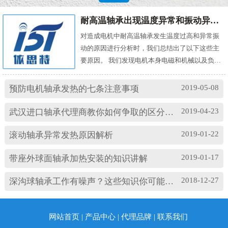
耐高温轴承出现温度异常和振动异常的原因有哪些？
对造成电机中耐高温轴承发生温度过高和异常振
动的原因进行分析时，我们总结出了以下这些主
要原因。 我们发现电机本身电磁和机械以及负载
机械等方面的问题，都会对耐高温轴承的温度及
振动产生影响。其中造成温度过高的原因主要
2019-05-08
预防电机轴承发热的七条注意事项
有： (1)油脂过多或缺油；(2)轴颈与轴承配合过
松；(3)轴承与轴套配合过松；(4)润滑油有杂质；
2019-04-23
武汉进口轴承代理商教你如何争取的区分高速轴承和低速轴承
(5)润滑油脂牌号不合适；(6)电机振动过大或轴承
损坏等。 另外，造成耐高温轴承出现异常振...
2019-01-22
滚动轴承异常发热原因解析
2019-01-17
带座外球面轴承加热安装的知识讲解
2018-12-27
深沟球轴承工作有噪声？这些知识你可能忽略了
网站首页
|
产品中心
|
代理品牌
|
联系我们