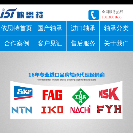
全国服务热线
13018061635
依思特首页
国产轴承
进口轴承
轴承分类
合作案例
客户见证
售后服务
关于我们