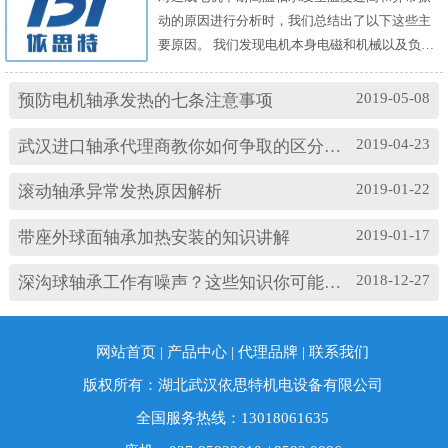
动的原因进行分析时，我们总结出了以下这些主
要原因。 我们发现电机本身电磁和机械以及负载
机械等方面的问题，都会对耐高温轴承的温度及
振动产生影响。其中造成温度过高的原因主要
2019-05-08
预防电机轴承发热的七条注意事项
有： (1)油脂过多或缺油；(2)轴颈与轴承配合过
松；(3)轴承与轴套配合过松；(4)润滑油有杂质；
2019-04-23
武汉进口轴承代理商教你如何争取的区分高速轴承和低速轴承
(5)润滑油脂牌号不合适；(6)电机振动过大或轴承
损坏等。 另外，造成耐高温轴承出现异常振...
2019-01-22
滚动轴承异常发热原因解析
2019-01-17
带座外球面轴承加热安装的知识讲解
2018-12-27
深沟球轴承工作有噪声？这些知识你可能忽略了
网站首页
|
产品中心
|
代理品牌
|
联系我们
版权所有：湖北武汉依思特机电设备有限公司
全国服务热线：13018061635