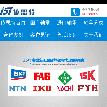
全国服务热线
13018061635
依思特首页
国产轴承
进口轴承
轴承分类
合作案例
客户见证
售后服务
关于我们