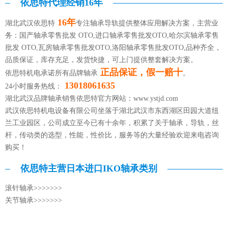
依思特代理经销16年
16年
湖北武汉依思特
专注轴承导轨提供整体应用解决方案，主营业
务：国产轴承零售批发 OTO,进口轴承零售批发OTO,哈尔滨轴承零售
批发 OTO,瓦房轴承零售批发OTO,洛阳轴承零售批发OTO,品种齐全，
品质保证，库存充足，发货快捷，可上门提供整套解决方案。
正品保证，假一赔十
依思特机电承诺所有品牌轴承
。
13018061635
24小时服务热线：
湖北武汉品牌轴承销售依思特官方网站：
www.ystjd.com
武汉依思特机电设备有限公司坐落于湖北武汉市东西湖区田园大道纽
兰工业园区，公司成立至今已有十余年，积累了关于轴承，导轨，丝
杆，传动类的选型，性能，性价比，服务等的大量经验欢迎来电咨询
购买！
依思特主营日本进口IKO轴承类别
滚针轴承>>>>>>>
关节轴承>>>>>>>