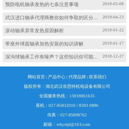
振动产生影响。其中造成温度过高的原因主要
2019-05-08
预防电机轴承发热的七条注意事项
有： (1)油脂过多或缺油；(2)轴颈与轴承配合过
松；(3)轴承与轴套配合过松；(4)润滑油有杂质；
2019-04-23
武汉进口轴承代理商教你如何争取的区分高速轴承和低速轴承
(5)润滑油脂牌号不合适；(6)电机振动过大或轴承
损坏等。 另外，造成耐高温轴承出现异常振...
2019-01-22
滚动轴承异常发热原因解析
2019-01-17
带座外球面轴承加热安装的知识讲解
2018-12-27
深沟球轴承工作有噪声？这些知识你可能忽略了
网站首页
|
产品中心
|
代理品牌
|
联系我们
版权所有：湖北武汉依思特机电设备有限公司
全国服务热线：13018061635
座机：027-85832010 / 8583 0886
传真：027-85898762
邮箱：whystjd@163.com