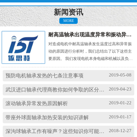
新闻资讯
MORE
耐高温轴承出现温度异常和振动异常的原因有哪些？
对造成电机中耐高温轴承发生温度过高和异常振
动的原因进行分析时，我们总结出了以下这些主
要原因。 我们发现电机本身电磁和机械以及负载
机械等方面的问题，都会对耐高温轴承的温度及
振动产生影响。其中造成温度过高的原因主要
2019-05-08
预防电机轴承发热的七条注意事项
有： (1)油脂过多或缺油；(2)轴颈与轴承配合过
松；(3)轴承与轴套配合过松；(4)润滑油有杂质；
2019-04-23
武汉进口轴承代理商教你如何争取的区分高速轴承和低速轴承
(5)润滑油脂牌号不合适；(6)电机振动过大或轴承
损坏等。 另外，造成耐高温轴承出现异常振...
2019-01-22
滚动轴承异常发热原因解析
2019-01-17
带座外球面轴承加热安装的知识讲解
2018-12-27
深沟球轴承工作有噪声？这些知识你可能忽略了