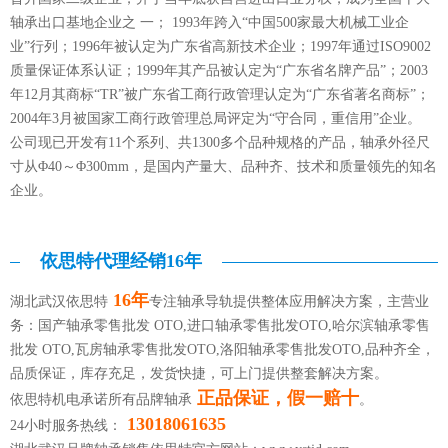
轴承出口基地企业之 一； 1993年跨入“中国500家最大机械工业企
业”行列；1996年被认定为广东省高新技术企业；1997年通过ISO9002
质量保证体系认证；1999年其产品被认定为“广东省名牌产品”；2003
年12月其商标“TR”被广东省工商行政管理认定为“广东省著名商标”；
2004年3月被国家工商行政管理总局评定为“守合同，重信用”企业。
公司现已开发有11个系列、共1300多个品种规格的产品，轴承外径尺
寸从Φ40～Φ300mm，是国内产量大、品种齐、技术和质量领先的知名
企业。
依思特代理经销16年
16年
湖北武汉依思特
专注轴承导轨提供整体应用解决方案，主营业
务：国产轴承零售批发 OTO,进口轴承零售批发OTO,哈尔滨轴承零售
批发 OTO,瓦房轴承零售批发OTO,洛阳轴承零售批发OTO,品种齐全，
品质保证，库存充足，发货快捷，可上门提供整套解决方案。
正品保证，假一赔十
依思特机电承诺所有品牌轴承
。
13018061635
24小时服务热线：