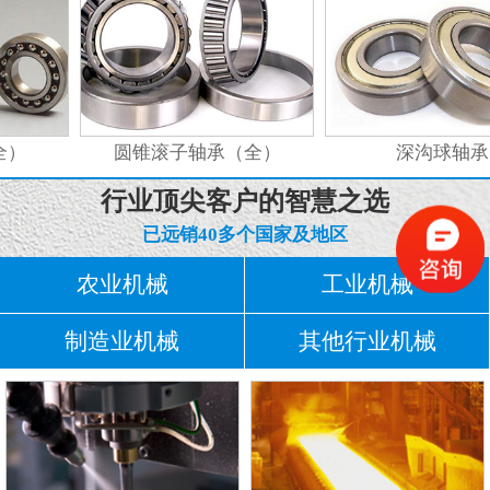
）
圆锥滚子轴承（全）
深沟球轴承
行业顶尖客户的智慧之选
已远销40多个国家及地区
农业机械
工业机械
制造业机械
其他行业机械