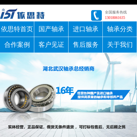
全国服务热线
13018061635
依思特首页
国产轴承
进口轴承
轴承分类
合作案例
客户见证
售后服务
关于我们