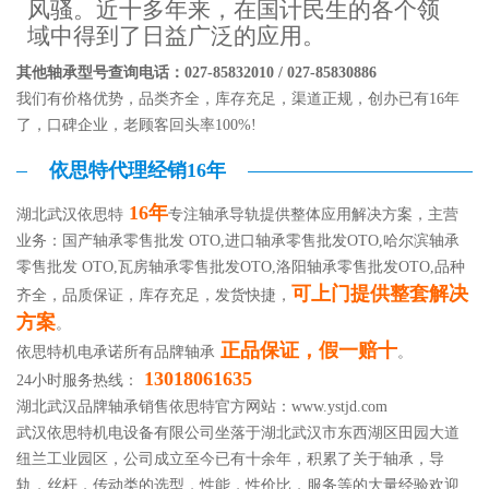
风骚。近十多年来，在国计民生的各个领
域中得到了日益广泛的应用。
其他轴承型号查询电话：027-85832010 / 027-85830886
我们有价格优势，品类齐全，库存充足，渠道正规，创办已有16年
了，口碑企业，老顾客回头率100%!
依思特代理经销16年
16年
湖北武汉依思特
专注轴承导轨提供整体应用解决方案，主营
业务：国产轴承零售批发 OTO,进口轴承零售批发OTO,哈尔滨轴承
零售批发 OTO,瓦房轴承零售批发OTO,洛阳轴承零售批发OTO,品种
可上门提供整套解决
齐全，品质保证，库存充足，发货快捷，
方案
。
正品保证，假一赔十
依思特机电承诺所有品牌轴承
。
13018061635
24小时服务热线：
湖北武汉品牌轴承销售依思特官方网站：
www.ystjd.com
武汉依思特机电设备有限公司坐落于湖北武汉市东西湖区田园大道
纽兰工业园区，公司成立至今已有十余年，积累了关于轴承，导
轨，丝杆，传动类的选型，性能，性价比，服务等的大量经验欢迎