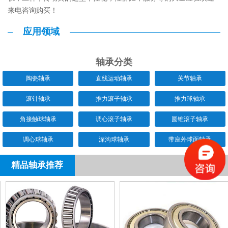
来电咨询购买！
应用领域
轴承分类
陶瓷轴承
直线运动轴承
关节轴承
滚针轴承
推力滚子轴承
推力球轴承
角接触球轴承
调心滚子轴承
圆锥滚子轴承
调心球轴承
深沟球轴承
带座外球面轴承
精品轴承推荐