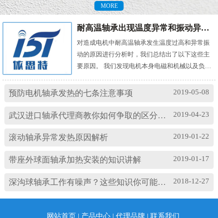
MORE
耐高温轴承出现温度异常和振动异常的原因有哪些？
对造成电机中耐高温轴承发生温度过高和异常振
动的原因进行分析时，我们总结出了以下这些主
要原因。 我们发现电机本身电磁和机械以及负载
机械等方面的问题，都会对耐高温轴承的温度及
振动产生影响。其中造成温度过高的原因主要
2019-05-08
预防电机轴承发热的七条注意事项
有： (1)油脂过多或缺油；(2)轴颈与轴承配合过
松；(3)轴承与轴套配合过松；(4)润滑油有杂质；
2019-04-23
武汉进口轴承代理商教你如何争取的区分高速轴承和低速轴承
(5)润滑油脂牌号不合适；(6)电机振动过大或轴承
损坏等。 另外，造成耐高温轴承出现异常振...
2019-01-22
滚动轴承异常发热原因解析
2019-01-17
带座外球面轴承加热安装的知识讲解
2018-12-27
深沟球轴承工作有噪声？这些知识你可能忽略了
网站首页
|
产品中心
|
代理品牌
|
联系我们