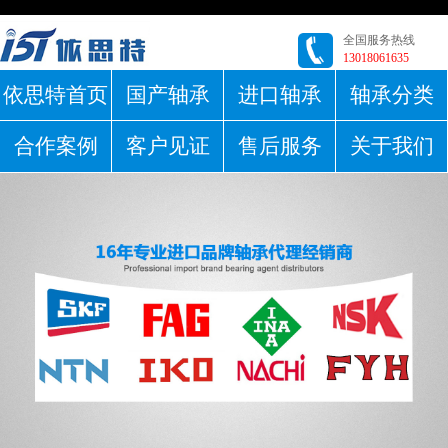
全国服务热线
13018061635
依思特首页
国产轴承
进口轴承
轴承分类
合作案例
客户见证
售后服务
关于我们