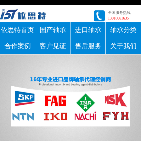
全国服务热线
13018061635
依思特首页
国产轴承
进口轴承
轴承分类
合作案例
客户见证
售后服务
关于我们