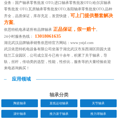
业务：国产轴承零售批发 OTO,进口轴承零售批发OTO,哈尔滨轴承
零售批发 OTO,瓦房轴承零售批发OTO,洛阳轴承零售批发OTO,品种
可上门提供整套解决
齐全，品质保证，库存充足，发货快捷，
方案
。
正品保证，假一赔十
依思特机电承诺所有品牌轴承
。
13018061635
24小时服务热线：
湖北武汉品牌轴承销售依思特官方网站：
www.ystjd.com
武汉依思特机电设备有限公司坐落于湖北武汉市东西湖区田园大道
纽兰工业园区，公司成立至今已有十余年，积累了关于轴承，导
轨，丝杆，传动类的选型，性能，性价比，服务等的大量经验欢迎
来电咨询购买！
应用领域
轴承分类
陶瓷轴承
直线运动轴承
关节轴承
滚针轴承
推力滚子轴承
推力球轴承