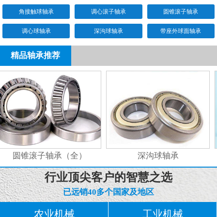
角接触球轴承
调心滚子轴承
圆锥滚子轴承
调心球轴承
深沟球轴承
带座外球面轴承
精品轴承推荐
圆锥滚子轴承（全）
深沟球轴承
行业顶尖客户的智慧之选
已远销40多个国家及地区
农业机械
工业机械