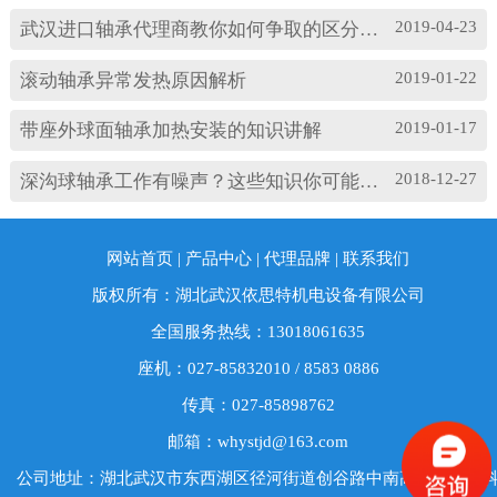
松；(3)轴承与轴套配合过松；(4)润滑油有杂质；
2019-04-23
武汉进口轴承代理商教你如何争取的区分高速轴承和低速轴承
(5)润滑油脂牌号不合适；(6)电机振动过大或轴承
损坏等。 另外，造成耐高温轴承出现异常振...
2019-01-22
滚动轴承异常发热原因解析
2019-01-17
带座外球面轴承加热安装的知识讲解
2018-12-27
深沟球轴承工作有噪声？这些知识你可能忽略了
网站首页
|
产品中心
|
代理品牌
|
联系我们
版权所有：湖北武汉依思特机电设备有限公司
全国服务热线：13018061635
座机：027-85832010 / 8583 0886
传真：027-85898762
邮箱：whystjd@163.com
公司地址：湖北武汉市东西湖区径河街道创谷路中南高科东西湖