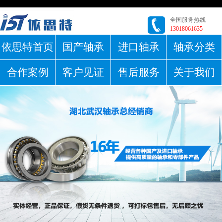
全国服务热线
13018061635
依思特首页
国产轴承
进口轴承
轴承分类
合作案例
客户见证
售后服务
关于我们