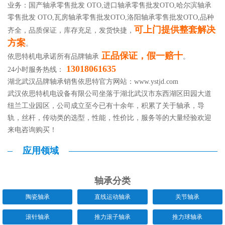
业务：国产轴承零售批发 OTO,进口轴承零售批发OTO,哈尔滨轴承
零售批发 OTO,瓦房轴承零售批发OTO,洛阳轴承零售批发OTO,品种
可上门提供整套解决
齐全，品质保证，库存充足，发货快捷，
方案
。
正品保证，假一赔十
依思特机电承诺所有品牌轴承
。
13018061635
24小时服务热线：
湖北武汉品牌轴承销售依思特官方网站：
www.ystjd.com
武汉依思特机电设备有限公司坐落于湖北武汉市东西湖区田园大道
纽兰工业园区，公司成立至今已有十余年，积累了关于轴承，导
轨，丝杆，传动类的选型，性能，性价比，服务等的大量经验欢迎
来电咨询购买！
应用领域
轴承分类
陶瓷轴承
直线运动轴承
关节轴承
滚针轴承
推力滚子轴承
推力球轴承