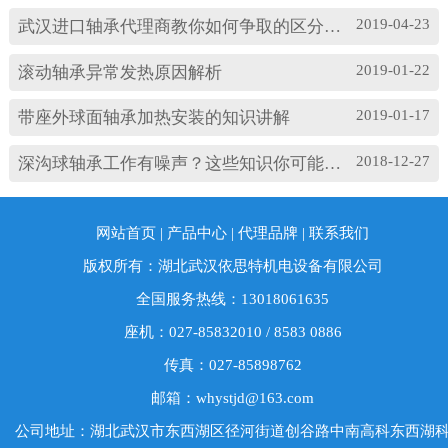
松；(3)轴承与轴套配合过松；(4)润滑油有杂质；
2019-04-23
武汉进口轴承代理商教你如何争取的区分高速轴承和低速轴承
(5)润滑油脂牌号不合适；(6)电机振动过大或轴承
损坏等。 另外，造成耐高温轴承出现异常振...
2019-01-22
滚动轴承异常发热原因解析
2019-01-17
带座外球面轴承加热安装的知识讲解
2018-12-27
深沟球轴承工作有噪声？这些知识你可能忽略了
网站首页
|
产品中心
|
代理品牌
|
联系我们
版权所有：湖北武汉依思特机电设备有限公司
全国服务热线：13018061635
座机：027-85832010 / 8583 0886
传真：027-85898762
邮箱：whystjd@163.com
公司地址：湖北武汉市东西湖区径河街道创谷路中南高科东西湖