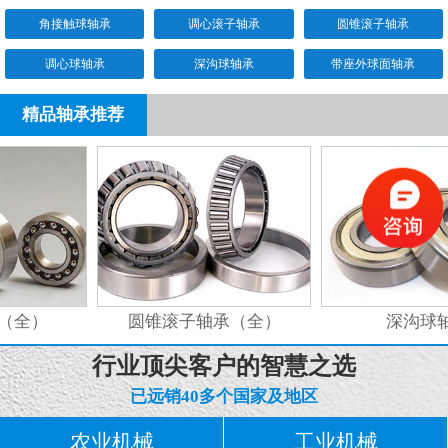
角接触球轴承
调心滚子轴承
圆锥滚子轴承
调心球轴承
深沟球轴承
带座外球面轴承
精品轴承推荐
（全）
圆锥滚子轴承（全）
深沟球轴
行业顶尖客户的智慧之选
已远销40多个国家及地区
农业机械
工业机械