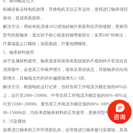
4、振动幅度过大
机械设备运转电机故障，导致电机无法正常运转，使得进口轴承强烈
振动，造成表面损坏。
解决方法：用硅有机清漆1052浸泡硅钢片表面和拉开的缝隙；更换同
型号的新轴承；退出转子铁心校直转轴弯曲部分；采用180°对称法；
拧紧端盖止口螺栓；加固基础，拧紧地脚螺栓。
5、轴承材料疲劳
由于金属材料疲劳、轴承滚道和滚珠表面脱落的不规则碎片若混合在
润滑脂中，会使其工作噪声增大，滚珠呈滑动状态，导致轴承径向间
隙增大，且轴端允许的径向偏摆值增大2~3倍。
解决方法：根据电机运行记录，当轻负荷工作电流为额定值的60%以
上，运行至2000~25000h、中等负荷工作电流为额定值的60%~80%运
行至15000~20000h、重负荷工作电流为额定值的80%~100%运行至100
00~15000h后，均应考虑轴承材料的正常疲劳，更换同型号的新轴承。
6、污染腐蚀
如果进口轴承的工作环境脏乱杂，会导致进口轴承被污染腐蚀，其表