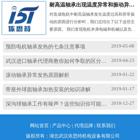
耐高温轴承出现温度异常和振动异常的原因有哪些？
对造成电机中耐高温轴承发生温度过高和异常振
动的原因进行分析时，我们总结出了以下这些主
要原因。 我们发现电机本身电磁和机械以及负载
机械等方面的问题，都会对耐高温轴承的温度及
振动产生影响。其中造成温度过高的原因主要
2019-05-08
预防电机轴承发热的七条注意事项
有： (1)油脂过多或缺油；(2)轴颈与轴承配合过
松；(3)轴承与轴套配合过松；(4)润滑油有杂质；
2019-04-23
武汉进口轴承代理商教你如何争取的区分高速轴承和低速轴承
(5)润滑油脂牌号不合适；(6)电机振动过大或轴承
损坏等。 另外，造成耐高温轴承出现异常振...
2019-01-22
滚动轴承异常发热原因解析
2019-01-17
带座外球面轴承加热安装的知识讲解
2018-12-27
深沟球轴承工作有噪声？这些知识你可能忽略了
网站首页
|
产品中心
|
代理品牌
|
联系我们
版权所有：湖北武汉依思特机电设备有限公司