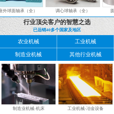
外球面轴承（全）
调心球轴承（全）
圆
行业顶尖客户的智慧之选
已远销40多个国家及地区
农业机械
工业机械
制造业机械
其他行业机械
制造业机械-机床
工业机械-冶金设备