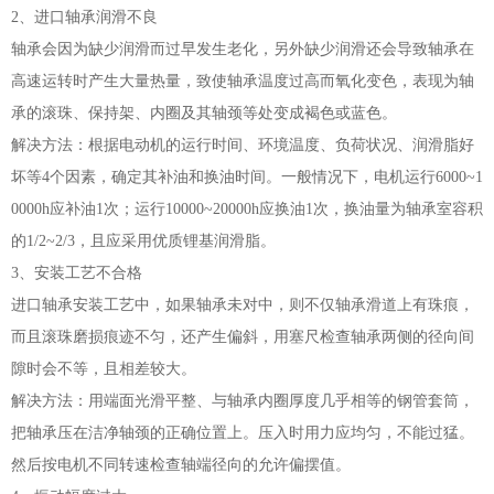
2、进口轴承润滑不良
轴承会因为缺少润滑而过早发生老化，另外缺少润滑还会导致轴承在
高速运转时产生大量热量，致使轴承温度过高而氧化变色，表现为轴
承的滚珠、保持架、内圈及其轴颈等处变成褐色或蓝色。
解决方法：根据电动机的运行时间、环境温度、负荷状况、润滑脂好
坏等4个因素，确定其补油和换油时间。一般情况下，电机运行6000~1
0000h应补油1次；运行10000~20000h应换油1次，换油量为轴承室容积
的1/2~2/3，且应采用优质锂基润滑脂。
3、安装工艺不合格
进口轴承安装工艺中，如果轴承未对中，则不仅轴承滑道上有珠痕，
而且滚珠磨损痕迹不匀，还产生偏斜，用塞尺检查轴承两侧的径向间
隙时会不等，且相差较大。
解决方法：用端面光滑平整、与轴承内圈厚度几乎相等的钢管套筒，
把轴承压在洁净轴颈的正确位置上。压入时用力应均匀，不能过猛。
然后按电机不同转速检查轴端径向的允许偏摆值。