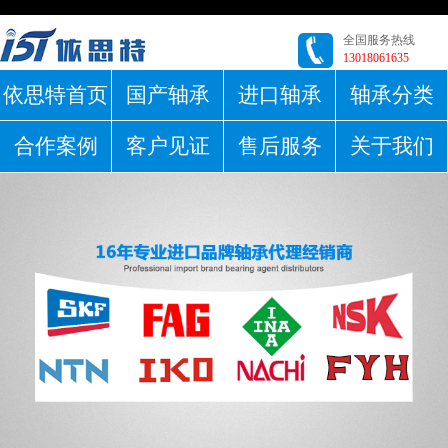
全国服务热线
13018061635
依思特首页
国产轴承
进口轴承
轴承分类
合作案例
客户见证
售后服务
关于我们