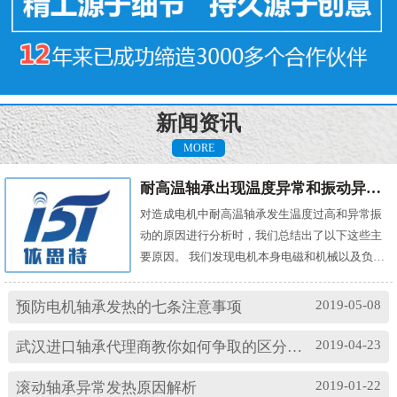
新闻资讯
MORE
耐高温轴承出现温度异常和振动异常的原因有哪些？
对造成电机中耐高温轴承发生温度过高和异常振
动的原因进行分析时，我们总结出了以下这些主
要原因。 我们发现电机本身电磁和机械以及负载
机械等方面的问题，都会对耐高温轴承的温度及
振动产生影响。其中造成温度过高的原因主要
2019-05-08
预防电机轴承发热的七条注意事项
有： (1)油脂过多或缺油；(2)轴颈与轴承配合过
松；(3)轴承与轴套配合过松；(4)润滑油有杂质；
2019-04-23
武汉进口轴承代理商教你如何争取的区分高速轴承和低速轴承
(5)润滑油脂牌号不合适；(6)电机振动过大或轴承
损坏等。 另外，造成耐高温轴承出现异常振...
2019-01-22
滚动轴承异常发热原因解析