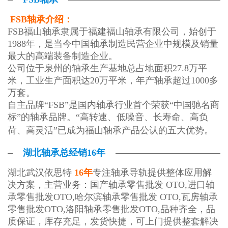
FSB轴承介绍：
FSB福山轴承隶属于福建福山轴承有限公司，始创于
1988年，是当今中国轴承制造民营企业中规模及销量
最大的高端装备制造企业。
公司位于泉州的轴承生产基地总占地面积27.8万平
米，工业生产面积达20万平米，年产轴承超过1000多
万套。
自主品牌“FSB”是国内轴承行业首个荣获“中国驰名商
标”的轴承品牌。“高转速、低噪音、长寿命、高负
荷、高灵活”已成为福山轴承产品公认的五大优势。
湖北轴承总经销16年
湖北武汉依思特
16年
专注轴承导轨提供整体应用解
决方案，主营业务：国产轴承零售批发 OTO,进口轴
承零售批发OTO,哈尔滨轴承零售批发 OTO,瓦房轴承
零售批发OTO,洛阳轴承零售批发OTO,品种齐全，品
质保证，库存充足，发货快捷，可上门提供整套解决