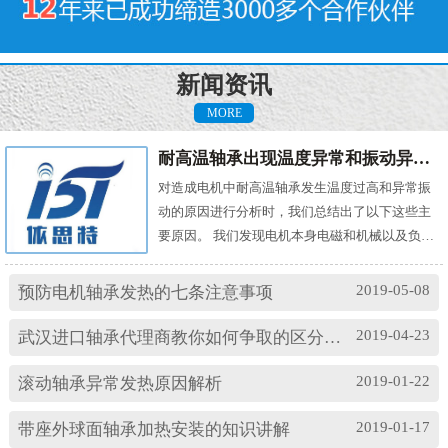
新闻资讯
MORE
耐高温轴承出现温度异常和振动异常的原因有哪些？
对造成电机中耐高温轴承发生温度过高和异常振
动的原因进行分析时，我们总结出了以下这些主
要原因。 我们发现电机本身电磁和机械以及负载
机械等方面的问题，都会对耐高温轴承的温度及
振动产生影响。其中造成温度过高的原因主要
2019-05-08
预防电机轴承发热的七条注意事项
有： (1)油脂过多或缺油；(2)轴颈与轴承配合过
松；(3)轴承与轴套配合过松；(4)润滑油有杂质；
2019-04-23
武汉进口轴承代理商教你如何争取的区分高速轴承和低速轴承
(5)润滑油脂牌号不合适；(6)电机振动过大或轴承
损坏等。 另外，造成耐高温轴承出现异常振...
2019-01-22
滚动轴承异常发热原因解析
2019-01-17
带座外球面轴承加热安装的知识讲解