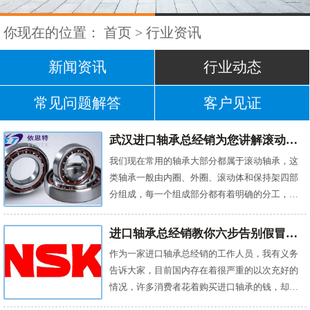
你现在的位置：
首页
>
行业资讯
新闻资讯
行业动态
常见问题解答
客户见证
武汉进口轴承总经销为您讲解滚动轴承的基础知识
我们现在常用的轴承大部分都属于滚动轴承，这
类轴承一般由内圈、外圈、滚动体和保持架四部
分组成，每一个组成部分都有着明确的分工，不
过零部件的差异我们也对其进行了分类，今天武
汉进口轴承总经销的张总就来跟大家详细介绍一
进口轴承总经销教你六步告别假冒伪劣进口轴承
下目前常见的积累滚动轴承。 在介绍常见轴承分
作为一家进口轴承总经销的工作人员，我有义务
类前，我们要先了解一下一般滚动轴承各组成部
告诉大家，目前国内存在着很严重的以次充好的
件的具体作用，只有这样才能对其分类产品进行
情况，许多消费者花着购买进口轴承的钱，却只
更深一步的了解。滚动轴承的组成部件中，内圈
能用到国产轴承中的劣质品。如果想要避免自己