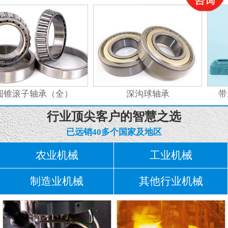
值、正负号、小数点进行认真的核对。6. 未装工...
锥滚子轴承（全）
深沟球轴承
带
行业顶尖客户的智慧之选
已远销40多个国家及地区
农业机械
工业机械
制造业机械
其他行业机械