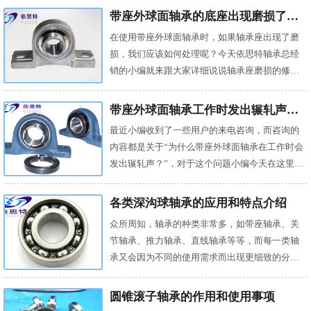
的作用是与轴相配合并...
上当受骗，那么我们应该掌握哪些知识呢？关于
带座外球面轴承的底座出现磨损了怎么办？
这个问题，我要把在进口轴承总经销里工作这些
在使用带座外球面轴承时，如果轴承座出现了磨
年的经验所得跟大家做下分享。很多人说正品进
损，我们应该如何处理呢？今天依思特轴承总经
口轴承和假冒进口轴承在包装和外形上都做到一
销的小编就来跟大家详细说说轴承座磨损的修复
模一样了，这该如何分辨呢？其实如果你仔细观
方法。 轴承属于使用频率非常高的零部件，因此
察，能发现它们两者之间...
带座外球面轴承的底座在使用时会经常出现磨损
带座外球面轴承工作时发出辗轧声怎么办？
现象，如果不及时处理，则很容易引发机械设备
最近小编收到了一些用户的来电咨询，而咨询的
的故障，造成更大的损失。对此，传统的处理方
内容都是关于“为什么带座外球面轴承在工作时会
法是采用堆焊机加工来进行修复，而堆焊会使带
发出辗轧声？”，对于这个问题小编今天在这里跟
座外球面轴承的表面达到很高的温度，造成部件
大家做下统一的回答。当带座外球面轴承在承受
变形或产生裂纹，...
纯径向负荷时，会因为径向游隙增大而发出辗轧
各类深沟球轴承的应用和特点介绍
声，并且需要注意的是，不同型号的带座外球面
众所周知，轴承的种类非常多，如带座轴承、关
轴承还会在某一特定的转速范围内发出辗轧声。
节轴承、推力轴承、直线轴承等等，而每一类轴
解决的方法则是对外圈滚道采取特殊的加工方法
承又会因为不同的使用需求而出现更细致的分
可以防止辗轧声的出现，必要时可选用这种轴
类。今天小编就跟大家详细介绍下深沟球轴承的
承，或适当减少轴承的...
几个常见分类产品的应用和特点。 目前市面上常
圆锥滚子轴承的作用和使用事项
见的深沟球轴承有单列深沟球轴承、带防尘盖或