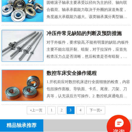
圆锥滚子轴承主要承受以径向为主的径、轴向联
密封圈的深沟球轴承、带止动槽的深沟球轴承、
合载荷。轴承承载能力取决于外圈的滚道角度，
带装球缺口的单列深沟球轴承等。它们每一类都
角度越大承载能力越大。该类轴承属分离型轴
有自己的使用特点和使用范围，下面我们就来对
承，根据轴承中滚动体 的列数分为单列、双列和
它们做下简单的介绍。 ...
四列圆锥滚子轴承。单列圆锥滚子轴承游隙需用
冲压件常见缺陷的判断及预防措施
户在安装时调整；双列和四列圆锥滚子轴承游隙
对于外板件，要求较高,不能有明显的缺陷.内板件
已在产品出厂时依据用户要求给定，不须用 户调
主要不能出现开裂、暗裂，对于拉深件，应首先
整。圆锥滚子轴承有圆锥形内圈和外圈滚道，圆
检查压力点是否清晰，然后检查是否有暗裂，然
锥滚子排列在两者之间。所有圆锥表面的投影线
后用手摸、用油石推。1.废品产生的原因： A原材
都在轴承轴线的同一点...
料质量低劣；B冲模的安装调整、使用不当；C操
数控车床安全操作规程
作者没有把条料正确的沿着定位送料或者没有保
1.开机前应对数控机床进行全面细致的检查，内容
证条料按一定的间隙送料；D冲模由于长期使用，
包括操作面板、导轨面、卡爪、尾座、刀架、刀
发生间隙变化或本身工作零件及导向零件磨损；E
具等，认无误后方可操作。2. 数控机床通电后，
冲模由于受冲击振动时间过长紧固零件松动使冲
检查各开关、按钮和按键是否正常、灵活、机床
模各...
有无异常现象。3. 程序输入后，应仔细核对代
«上一页
1
2
3
4
下一页»
码、地址、数值、正负号、小数点进行认真的核
对。4. 正确测量和计算工件坐标系。并对所得结
精品轴承推荐
果进行检查5. 输入工件坐标系，并对坐标。坐标