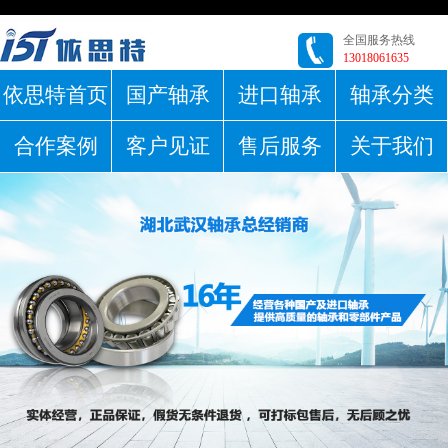
全国服务热线
13018061635
依思特首页
国产轴承
进口轴承
轴承分类
合作案例
客户见证
售后服务
关于我们