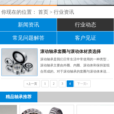
你现在的位置：
首页
>
行业资讯
新闻资讯
行业动态
常见问题解答
客户见证
滚动轴承套圈与滚动体材质选择
滚动轴承是我们日常生活中常使用的一种类型，
滚动轴承主要由外圈、内圈、滚动体和保持架组
合而成的。对于滚动轴承的套圈与滚动体来说，
材质的选择时非常重要的，这两大零部件可以决
定滚动轴承的性能使用，我们可以根据需求进行
«上一页
1
2
3
4
下一页»
选择符合滚动轴承套圈与滚动体的材质。 1、高碳
铬轴承钢 绝大多数轴承套圈和滚动体都彩用专用
精品轴承推荐
钢材制造。用高碳铬轴承钢(GCr15和GCr15SiMn
与ZGCr15和ZGCr15...