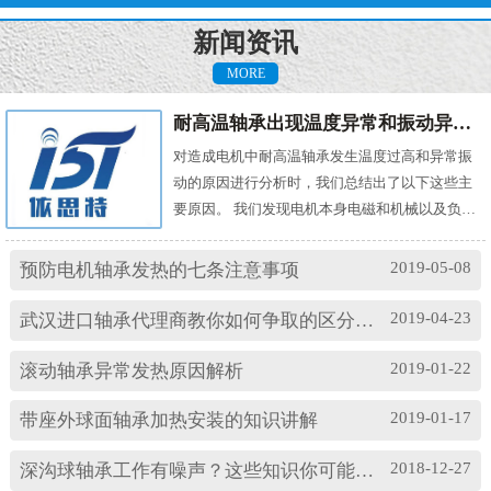
新闻资讯
MORE
耐高温轴承出现温度异常和振动异常的原因有哪些？
对造成电机中耐高温轴承发生温度过高和异常振
动的原因进行分析时，我们总结出了以下这些主
要原因。 我们发现电机本身电磁和机械以及负载
机械等方面的问题，都会对耐高温轴承的温度及
振动产生影响。其中造成温度过高的原因主要
2019-05-08
预防电机轴承发热的七条注意事项
有： (1)油脂过多或缺油；(2)轴颈与轴承配合过
松；(3)轴承与轴套配合过松；(4)润滑油有杂质；
2019-04-23
武汉进口轴承代理商教你如何争取的区分高速轴承和低速轴承
(5)润滑油脂牌号不合适；(6)电机振动过大或轴承
损坏等。 另外，造成耐高温轴承出现异常振...
2019-01-22
滚动轴承异常发热原因解析
2019-01-17
带座外球面轴承加热安装的知识讲解
2018-12-27
深沟球轴承工作有噪声？这些知识你可能忽略了