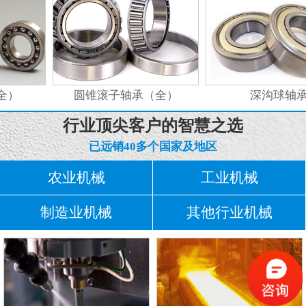
全）
圆锥滚子轴承（全）
深沟球轴承
行业顶尖客户的智慧之选
已远销40多个国家及地区
农业机械
工业机械
制造业机械
其他行业机械